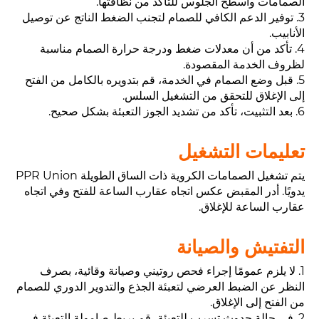
الصمامات وأسطح الجلوس للتأكد من نظافتها.
3. توفير الدعم الكافي للصمام لتجنب الضغط الناتج عن توصيل
الأنابيب.
4. تأكد من أن معدلات ضغط ودرجة حرارة الصمام مناسبة
لظروف الخدمة المقصودة.
5. قبل وضع الصمام في الخدمة، قم بتدويره بالكامل من الفتح
إلى الإغلاق للتحقق من التشغيل السلس.
6. بعد التثبيت، تأكد من تشديد الجوز التعبئة بشكل صحيح.
تعليمات التشغيل
يتم تشغيل الصمامات الكروية ذات الساق الطويلة PPR Union
يدويًا. أدر المقبض عكس اتجاه عقارب الساعة للفتح وفي اتجاه
عقارب الساعة للإغلاق.
التفتيش والصيانة
1. لا يلزم عمومًا إجراء فحص روتيني وصيانة وقائية، بصرف
النظر عن الضبط العرضي لتعبئة الجذع والتدوير الدوري للصمام
من الفتح إلى الإغلاق.
2. في حالة حدوث تسرب للتعبئة، قم بربط صامولة التعبئة في