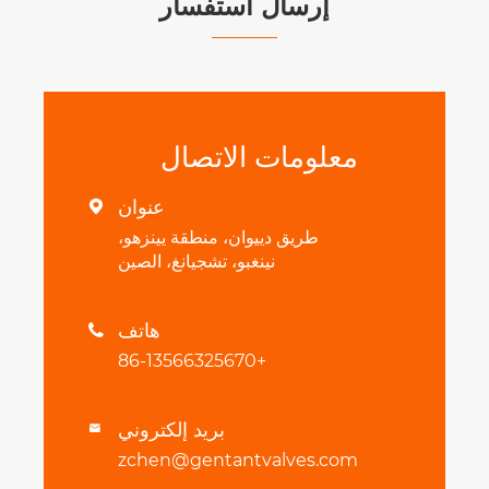
إرسال استفسار
معلومات الاتصال
عنوان

طريق دييوان، منطقة يينزهو،
نينغبو، تشجيانغ، الصين
هاتف

+86-13566325670
بريد إلكتروني

zchen@gentantvalves.com