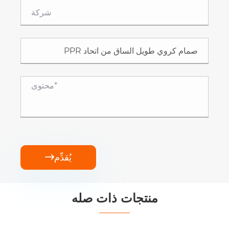
يُقدِّم

منتجات ذات صله