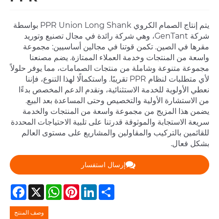
يتم إنتاج الصمام الكروي PPR Union Long Shank بواسطة
شركة GenTant، وهي شركة رائدة في مجال تصنيع وتوريد
مقرها في الصين. تكمن قوتنا في مجالين أساسيين: مجموعة
واسعة من المنتجات وخدمة العملاء الممتازة. يضم مصنعنا
مجموعة متنوعة وشاملة من منتجات الصمامات، مما يوفر حلولاً
لأي متطلبات لنظام PPR تقريبًا. واستكمالًا لهذا التنوع، فإننا
نعطي الأولوية للخدمة الاستثنائية، ونقدم الدعم المخصص بدءًا
من الاستشارة الأولية والتخصيص وحتى المساعدة بعد البيع.
يضمن هذا المزيج من مجموعة واسعة من المنتجات والخدمة
سريعة الاستجابة والموثوقة قدرتنا على تلبية الاحتياجات المحددة
للقائمين بالتركيب والمقاولين والمشاريع على مستوى العالم
بشكل فعال.
إرسال استفسار
Facebook
WhatsApp
X
Pinterest
LinkedIn
Share
وصف المنتج