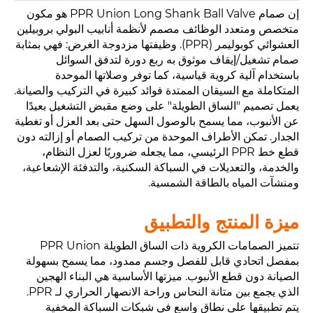
إن صمام PPR Union Long Shank Ball Valve هو مكون
متخصص ومتعدد الوظائف مصمم لأنظمة أنابيب البولي بروبيلين
العشوائي كوبوليمر (PPR). وظيفتها مزدوجة الغرض: فهي بمثابة
صمام تشغيل/إيقاف موثوق به ربع دورة لتدفق السوائل
باستخدام آلية كروية قياسية، كما توفر وصلاتها الموحدة
المتكاملة مع السيقان الممتدة فوائد كبيرة في التركيب والصيانة.
يعمل تصميم "الساق الطويلة" على وضع مقبض التشغيل بعيدًا
عن الأنبوب، مما يسمح بالوصول السهل حتى بعد العزل أو تغطية
الجدار. تمكن الأطراف الموحدة من تركيب الصمام أو إزالته دون
قطع خط PPR الرئيسي، مما يجعله ضروريًا لعزل النظام،
والخدمة، والتعديلات في السباكة السكنية، والتدفئة الإشعاعية،
ومنشآت المياه بالطاقة الشمسية.
ميزة المنتج والتطبيق
تتميز الصمامات الكروية ذات الساق الطويلة PPR Union
بمفصل اتحادي قابل للفصل وجسم ممدود، مما يسمح بسهولة
الصيانة دون قطع الأنبوب. ميزتها الأساسية هي البناء الهجين
الذي يجمع بين متانة النحاس وراحة الانصهار الحراري لـ PPR.
يتم تطبيقها على نطاق واسع في شبكات السباكة المخفية