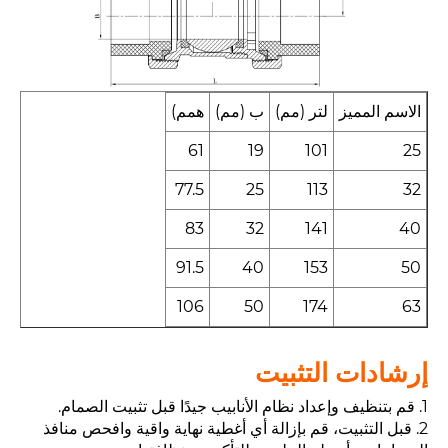
الاسم المميز
لتر (مم)
ب (مم)
همم)
61
19
101
25
77.5
25
113
32
83
32
141
40
91.5
40
153
50
106
50
174
63
إرشادات التثبيت
1. قم بتنظيف وإعداد نظام الأنابيب جيدًا قبل تثبيت الصمام.
2. قبل التثبيت، قم بإزالة أي أغطية نهاية واقية وافحص منافذ