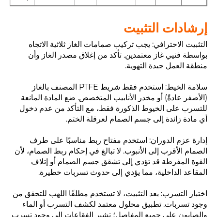
إرشادات التثبيت
التثبيت الاحترافي: يجب تركيب صمامات الغاز ثلاثية الاتجاه
بواسطة فنيي غاز معتمدين. تأكد من إغلاق مصدر الغاز وأن
منطقة العمل جيدة التهوية.
سلامة الخيط: استخدم فقط شريط PTFE المصنف بالغاز
(الأصفر عادةً) أو مخدر الأنابيب المتخصص. ضع المادة المانعة
للتسرب على الخيوط الذكورة فقط، مع التأكد من عدم دخول
أي مادة زائدة إلى جسم الصمام لعرقلة الختم.
إدارة عزم الدوران: استخدم مفتاح ربط مناسبًا على طرف
الصمام الأقرب إلى الأنبوب. لا تبالغ في إحكام ربط الصمام، لأن
القوة المفرطة قد تؤدي إلى تشقق جسم الصمام أو إتلاف
المقاعد الداخلية، مما يؤدي إلى حدوث تسربات خطيرة.
اختبار التسرب: بعد التثبيت، لا تستخدم مطلقًا اللهب للتحقق من
وجود تسربات. تطبيق محلول معتمد لكشف التسرب أو الماء
والصابون على جميع المفاصل؛ تشير الفقاعات إلى وجود تسرب