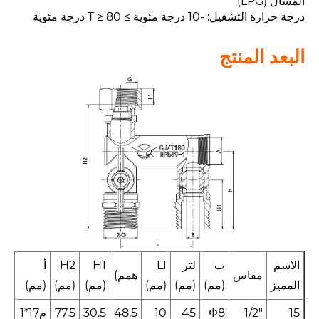
المسال (LPG)
درجة حرارة التشغيل: -10 درجة مئوية ≥ T ≥ 80 درجة مئوية
البعد المنتج
الاسم
ب
لتر
L1
H1
H2
أ
ز
مقاس
همم)
المميز
(مم)
(مم)
(مم)
(مم)
(مم)
(مم)
(مم
15
1/2″
Φ8
45
10
48.5
30.5
77.5
م17*1
/2″