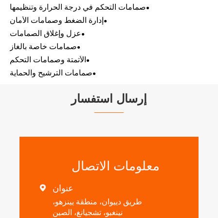
صمامات التحكم في درجة الحرارة وتنظيمها
إدارة الضغط وصمامات الأمان
عزل وإغلاق الصمامات
صمامات خاصة بالغاز
الأتمتة وصمامات التحكم
صمامات الترشيح والحماية
إرسال استفسار
معلومات الاتصال
عنوان

طريق دييوان، منطقة يينزهو،
نينغبو، تشجيانغ، الصين