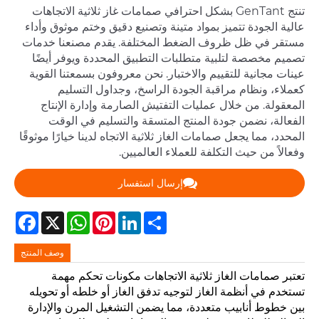
تنتج GenTant بشكل احترافي صمامات غاز ثلاثية الاتجاهات
عالية الجودة تتميز بمواد متينة وتصنيع دقيق وختم موثوق وأداء
مستقر في ظل ظروف الضغط المختلفة. يقدم مصنعنا خدمات
تصميم مخصصة لتلبية متطلبات التطبيق المحددة ويوفر أيضًا
عينات مجانية للتقييم والاختبار. نحن معروفون بسمعتنا القوية
كعملاء، ونظام مراقبة الجودة الراسخ، وجداول التسليم
المعقولة. من خلال عمليات التفتيش الصارمة وإدارة الإنتاج
الفعالة، نضمن جودة المنتج المتسقة والتسليم في الوقت
المحدد، مما يجعل صمامات الغاز ثلاثية الاتجاه لدينا خيارًا موثوقًا
وفعالاً من حيث التكلفة للعملاء العالميين.
إرسال استفسار
Facebook
WhatsApp
X
Pinterest
LinkedIn
Share
وصف المنتج
تعتبر صمامات الغاز ثلاثية الاتجاهات مكونات تحكم مهمة
تستخدم في أنظمة الغاز لتوجيه تدفق الغاز أو خلطه أو تحويله
بين خطوط أنابيب متعددة، مما يضمن التشغيل المرن والإدارة