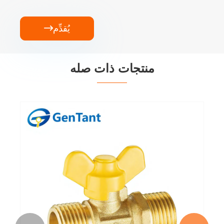
يُقدِّم

منتجات ذات صله
صمام غاز بنمط مستقيم
عرض المزيد >>