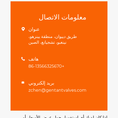
معلومات الاتصال
عنوان

طريق دييوان، منطقة يينزهو،
نينغبو، تشجيانغ، الصين
هاتف

+86-13566325670
بريد إلكتروني

zchen@gentantvalves.com
إذا كان لديك أي استفسار حول عرض الأسعار أو