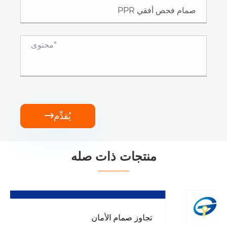
يُقدِّم

منتجات ذات صله