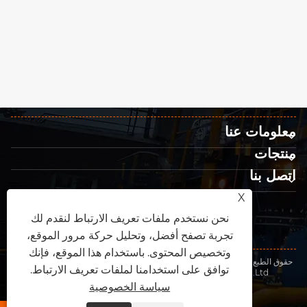
معلومات عنا
منتجات
اتصل بنا
تابعنا
X
نحن نستخدم ملفات تعريف الارتباط لنقدم لك
تجربة تصفح أفضل، وتحليل حركة مرور الموقع،
وتخصيص المحتوى. باستخدام هذا الموقع، فإنك
حقوق الطبع والنشر © 2026 شركة Ningbo Gentant Fluid Technology Co.,
توافق على استخدامنا لملفات تعريف الارتباط.
Ltd. جميع الحقوق محفوظة.
Links
|
Sitemap
|
RSS
|
XML
|
سياسة الخصوصية
سياسة الخصوصية