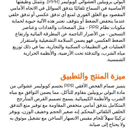
البولي بروبيلين العشوائي كوبوليمر (PPR). وتتمثل وظيفتها
الأساسية في السماح تلقائيًا بتدفق السوائل في الاتجاه الأمامي
المقصود مع الغلق الفوري لمنع أي تدفق عكسي أو تدفق خلفي
عندما ينخفض ​​الضغط أو يتوقف. تعتبر هذه الآلية حيوية لحماية
مكونات نظام PPR - مثل المضخات والعدادات وعناصر
التسخين - من الأضرار الناجمة عن المطرقة المائية وارتفاع
الضغط العكسي. فهو يضمن السلامة التشغيلية واستقرار
العمليات في التطبيقات السكنية والتجارية، بما في ذلك توزيع
مياه الشرب، والتدفئة تحت الأرضية، والأنظمة الحرارية
الشمسية.
ميزة المنتج والتطبيق
يتميز صمام الفحص الأفقي PPR بجسم كوبوليمر عشوائي من
مادة البولي بروبيلين مقاوم للتآكل، مما يضمن التوافق مع مياه
الشرب والأنظمة الكيميائية. يسمح تصميم القرص المتأرجح
المتكامل بتدفق أمامي منخفض المقاومة مع توفير منع التدفق
الخلفي التلقائي المحكم. إنه صغير الحجم وخفيف الوزن، ويوفر
تركيبًا سهلاً للحام مقبس الانصهار الساخن مع تشغيل موثوق به
ولا يحتاج إلى صيانة.