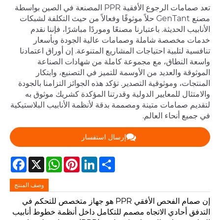
تعد صمامات الرجوع الأفقية PPR المصنعة في الصين بواسطة
مصنع GenTant حلاً موثوقًا وفعالاً من حيث التكلفة لشبكات
الأنابيب الحديثة. باعتبارنا مصنعًا وموردًا مباشرًا، فإننا نقدم
خدمات مخصصة شاملة وصمامات عالية الجودة وبأسعار
تنافسية لتلبية احتياجات المشاريع المتنوعة. إن أوراق اعتمادنا
واسعة النطاق، مع مجموعة كاملة من شهادات الصناعة
الموثوقة والعديد من الأوسمة للتميز في التصنيع، وابتكار
المنتجات، وموثوقية التصدير. تؤكد هذه الجوائز التزامنا بالجودة
والامتثال للمعايير الدولية وقدرتنا المؤكدة كشريك موثوق به
لتقديم صمامات متينة ومصممة بدقة لأنظمة الأنابيب البلاستيكية
في جميع أنحاء العالم.
إرسال استفسار
Facebook
WhatsApp
X
Pinterest
LinkedIn
Share
وصف المنتج
إن صمام الفحص الأفقي PPR هو جهاز متخصص للتحكم في
التدفق أحادي الاتجاه مصمم للتكامل داخل أنظمة خطوط أنابيب