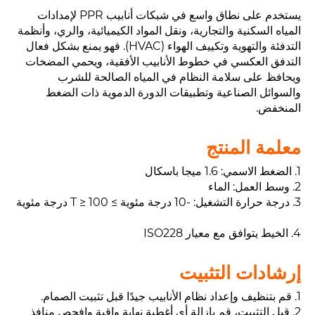
يستخدم على نطاق واسع في شبكات أنابيب PPR لإمدادات
المياه السكنية والتجارية، ونقل المواد الكيميائية، والري، وأنظمة
التدفئة والتهوية وتكييف الهواء (HVAC). فهو يمنع بشكل فعال
التدفق العكسي في خطوط الأنابيب الأفقية، ويحمي المضخات
ويحافظ على سلامة النظام في المياه الصالحة للشرب
والسوائل الصناعية وتطبيقات الدورة الدموية ذات الضغط
المنخفض.
معلمة المنتج
1. الضغط الاسمي: 1.6 ميجا باسكال
2. وسط العمل: الماء
3. درجة حرارة التشغيل: -10 درجة مئوية ≥ T ≥ 100 درجة مئوية
4. الخيط يتوافق مع معيار ISO228
إرشادات التثبيت
1. قم بتنظيف وإعداد نظام الأنابيب جيدًا قبل تثبيت الصمام.
2. قبل التثبيت، قم بإزالة أي أغطية نهاية واقية وافحص منافذ