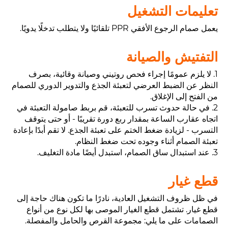
تعليمات التشغيل
يعمل صمام الرجوع الأفقي PPR تلقائيًا ولا يتطلب تدخلًا يدويًا.
التفتيش والصيانة
1. لا يلزم عمومًا إجراء فحص روتيني وصيانة وقائية، بصرف
النظر عن الضبط العرضي لتعبئة الجذع والتدوير الدوري للصمام
من الفتح إلى الإغلاق.
2. في حالة حدوث تسرب للتعبئة، قم بربط صامولة التعبئة في
اتجاه عقارب الساعة بمقدار ربع دورة تقريبًا - أو حتى يتوقف
التسرب - لزيادة ضغط الختم على تعبئة الجذع. لا تقم أبدًا بإعادة
تعبئة الصمام أثناء وجوده تحت ضغط النظام.
3. عند استبدال ساق الصمام، استبدل أيضًا مادة التغليف.
قطع غيار
في ظل ظروف التشغيل العادية، نادرًا ما تكون هناك حاجة إلى
قطع غيار. تشتمل قطع الغيار الموصى بها لكل نوع من أنواع
الصمامات على ما يلي: مجموعة القرص والحامل والمفصلة.