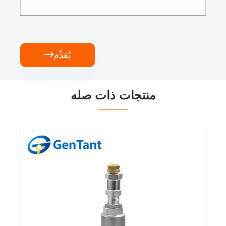
يُقدِّم

منتجات ذات صله