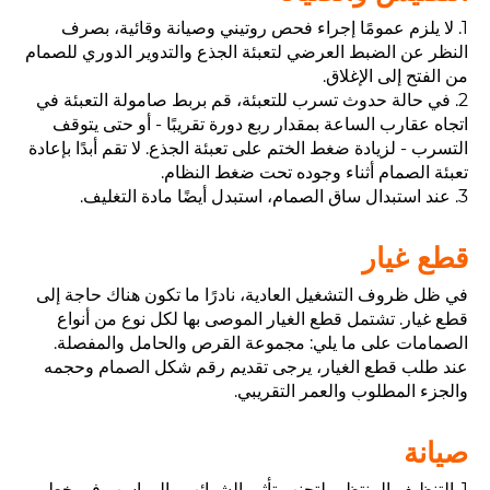
1. لا يلزم عمومًا إجراء فحص روتيني وصيانة وقائية، بصرف
النظر عن الضبط العرضي لتعبئة الجذع والتدوير الدوري للصمام
من الفتح إلى الإغلاق.
2. في حالة حدوث تسرب للتعبئة، قم بربط صامولة التعبئة في
اتجاه عقارب الساعة بمقدار ربع دورة تقريبًا - أو حتى يتوقف
التسرب - لزيادة ضغط الختم على تعبئة الجذع. لا تقم أبدًا بإعادة
تعبئة الصمام أثناء وجوده تحت ضغط النظام.
3. عند استبدال ساق الصمام، استبدل أيضًا مادة التغليف.
قطع غيار
في ظل ظروف التشغيل العادية، نادرًا ما تكون هناك حاجة إلى
قطع غيار. تشتمل قطع الغيار الموصى بها لكل نوع من أنواع
الصمامات على ما يلي: مجموعة القرص والحامل والمفصلة.
عند طلب قطع الغيار، يرجى تقديم رقم شكل الصمام وحجمه
والجزء المطلوب والعمر التقريبي.
صيانة
1. التنظيف المنتظم. لتجنب تأثير الشوائب والرواسب في خط