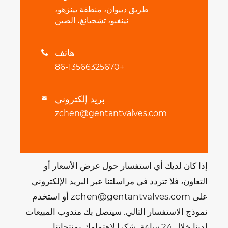
طريق دييوان، منطقة يينزهو،
نينغبو، تشجيانغ، الصين
هاتف

+86-13566325670
بريد إلكتروني

zchen@gentantvalves.com
إذا كان لديك أي استفسار حول عرض الأسعار أو
التعاون، فلا تتردد في مراسلتنا عبر البريد الإلكتروني
على zchen@gentantvalves.com أو استخدم
نموذج الاستفسار التالي. سيتصل بك مندوب المبيعات
لدينا خلال 24 ساعة. شكرا لاهتمامك بمنتجاتنا.