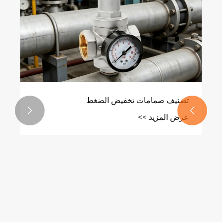
تصنيف صمامات تخفيض الضغط


عرض المزيد >>