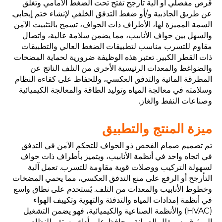
قرص مفصلي أو آلية تأرجح تفتح تحت الضغط الأمامي وتغلق
عن طريق الجاذبية و/أو ضغط التدفق الخلفي لإنشاء ختم إيجابي.
السمة المميزة لها، الأطراف ذات الحواف، تسمح بالتثبيت الآمن
والسهل بين حواف الأنابيب، مما يضمن سلامة عالية، واتصال
مقاوم للتسرب مناسب لتطبيقات الضغط العالي والتطبيقات
ذات القطر الكبير. تعتبر هذه الوظيفة ضرورية لحماية المضخات
والضواغط والمعدات الرئيسية الأخرى من التلف الناتج عن
المطرقة المائية والتدفق العكسي، وللحفاظ على كفاءة النظام
وسلامته في معالجة المياه وتوليد الطاقة والمعالجة الكيميائية
وصناعات النفط والغاز.
ميزة المنتج والتطبيق
تم تصميم صمام الفحص ذو الحواف للتحكم الآمن في التدفق
في اتجاه واحد في أنظمة الأنابيب، ويتميز بأطراف ذات حواف
لسهولة التركيب ووصلات قوية مقاومة للتسرب. تعمل آلية
التأرجح أو الرفع على منع التدفق العكسي، مما يحمي المضخات
وخطوط الأنابيب والمعدات من التلف. يُستخدم على نطاق واسع
في أنظمة إمدادات المياه والتدفئة والتهوية وتكييف الهواء
(HVAC) والأنظمة الصناعية والكيميائية، فهو يضمن التشغيل
الموثوق به ويقلل الصيانة ويحافظ على أداء مستقر للنظام.