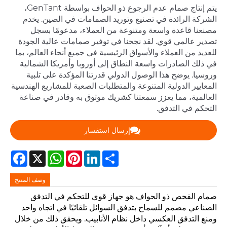
يتم إنتاج صمام عدم الرجوع ذو الحواف بواسطة GenTant،
الشركة الرائدة في تصنيع وتوريد الصمامات في الصين. يخدم
مصنعنا قاعدة واسعة ومتنوعة من العملاء، مدعومًا بسجل
تصدير عالمي قوي. لقد نجحنا في توفير صمامات عالية الجودة
للعديد من العملاء والأسواق الرئيسية في جميع أنحاء العالم، بما
في ذلك الصادرات واسعة النطاق إلى أوروبا وأمريكا الشمالية
وروسيا. يوضح هذا الوصول الدولي قدرتنا المؤكدة على تلبية
المعايير الدولية المتنوعة والمتطلبات الصعبة للمشاريع الهندسية
العالمية، مما يعزز سمعتنا كشريك موثوق به وقادر في صناعة
التحكم في التدفق.
إرسال استفسار
Facebook
WhatsApp
X
Pinterest
LinkedIn
Share
وصف المنتج
صمام الفحص ذو الحواف هو جهاز قوي للتحكم في التدفق
الصناعي مصمم للسماح بتدفق السوائل تلقائيًا في اتجاه واحد
ومنع التدفق العكسي داخل نظام الأنابيب. ويحقق ذلك من خلال