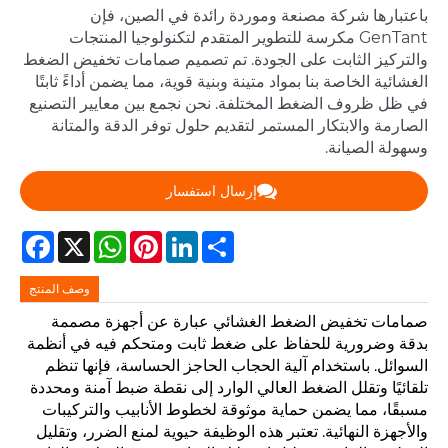
باعتبارها شركة مصنعة وموردة رائدة في الصين، فإن
GenTant مكرسة للتطوير المتقدم لتكنولوجيا المنتجات
والتركيز الثابت على الجودة. تم تصميم صمامات تخفيض الضغط
الغشائية الخاصة بنا بمواد متينة وبنية قوية، مما يضمن أداءً ثابتًا
في ظل ظروف الضغط المختلفة. نحن نجمع بين معايير التصنيع
الصارمة والابتكار المستمر لتقديم حلول توفر الدقة والمتانة
وسهولة الصيانة.
إرسال استفسار
Facebook
WhatsApp
X
Pinterest
LinkedIn
Share
وصف المنتج
صمامات تخفيض الضغط الغشائي عبارة عن أجهزة مصممة
بدقة وضرورية للحفاظ على ضغط ثابت ومتحكم فيه في أنظمة
السوائل. باستخدام آلية الحجاب الحاجز الحساسة، فإنها تنظم
تلقائيًا وتقلل الضغط العالي الوارد إلى نقطة ضبط آمنة ومحددة
مسبقًا، مما يضمن حماية موثوقة لخطوط الأنابيب والتركيبات
والأجهزة النهائية. تعتبر هذه الوظيفة حيوية لمنع الضرر، وتقليل