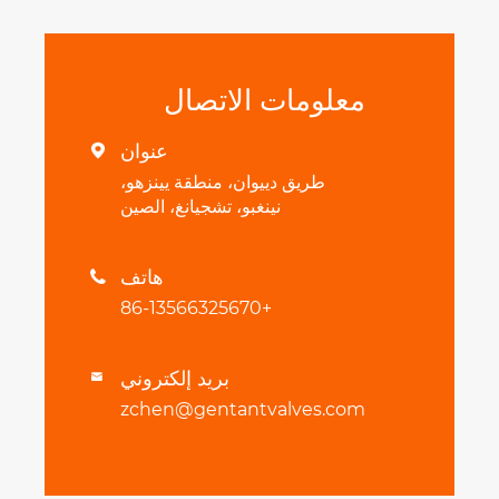
معلومات الاتصال
عنوان

طريق دييوان، منطقة يينزهو،
نينغبو، تشجيانغ، الصين
هاتف

+86-13566325670
بريد إلكتروني

zchen@gentantvalves.com