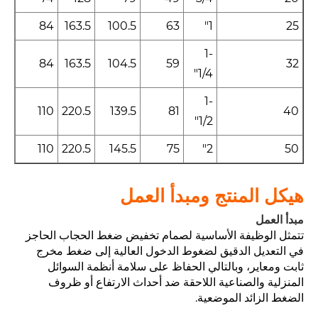
84
163.5
100.5
63
1"
25
1-
84
163.5
104.5
59
32
1/4"
1-
110
220.5
139.5
81
40
1/2"
110
220.5
145.5
75
2"
50
هيكل المنتج ومبدأ العمل
مبدأ العمل
تتمثل الوظيفة الأساسية لصمام تخفيض ضغط الحجاب الحاجز
في التعديل الدقيق لضغوط الدخول العالية إلى ضغط مخرج
ثابت ومعاير، وبالتالي الحفاظ على سلامة أنظمة السوائل
المنزلية والصناعية اللاحقة ضد أحداث الارتفاع أو ظروف
الضغط الزائد الموضعية.