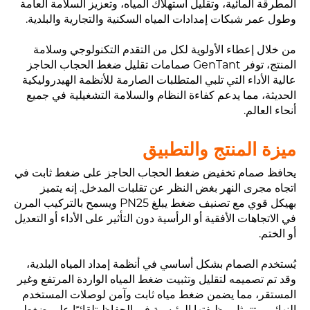
المطرقة المائية، وتقليل استهلاك المياه، وتعزيز السلامة العامة
وطول عمر شبكات إمدادات المياه السكنية والتجارية والبلدية.
من خلال إعطاء الأولوية لكل من التقدم التكنولوجي وسلامة
المنتج، توفر GenTant صمامات تقليل ضغط الحجاب الحاجز
عالية الأداء التي تلبي المتطلبات الصارمة للأنظمة الهيدروليكية
الحديثة، مما يدعم كفاءة النظام والسلامة التشغيلية في جميع
أنحاء العالم.
ميزة المنتج والتطبيق
يحافظ صمام تخفيض ضغط الحجاب الحاجز على ضغط ثابت في
اتجاه مجرى النهر بغض النظر عن تقلبات المدخل. إنه يتميز
بهيكل قوي مع تصنيف ضغط يبلغ PN25 ويسمح بالتركيب المرن
في الاتجاهات الأفقية أو الرأسية دون التأثير على الأداء أو التعديل
أو الختم.
يُستخدم الصمام بشكل أساسي في أنظمة إمداد المياه البلدية،
وقد تم تصميمه لتقليل وتثبيت ضغط المياه الواردة المرتفع وغير
المستقر، مما يضمن ضغط مياه ثابت وآمن لوصلات المستخدم
النهائي. وتتمثل وظيفتها الرئيسية في الحفاظ تلقائيًا على ضغط