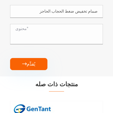
يُقدِّم

منتجات ذات صله