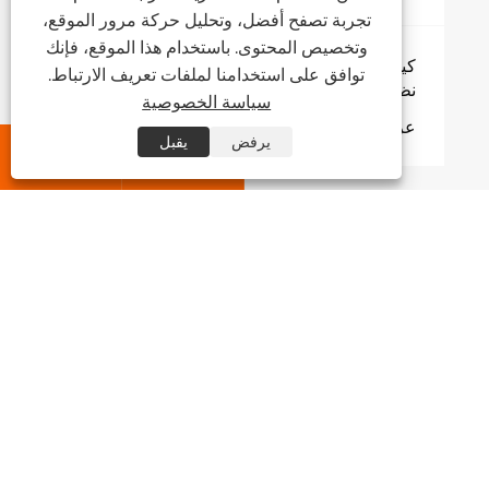
تجربة تصفح أفضل، وتحليل حركة مرور الموقع،
وتخصيص المحتوى. باستخدام هذا الموقع، فإنك
كيف يعمل صمام التوازن الثابت على تحسين
توافق على استخدامنا لملفات تعريف الارتباط.
نظام التدفئة والتهوية وتكييف الهواء لديك؟
سياسة الخصوصية
عرض المزيد >>
يرفض
يقبل


معلومات عنا
منتجات
اتصل بنا
تابعنا
حقوق الطبع والنشر © 2026 شركة Ningbo Gentant Fluid Technology Co.,
Ltd. جميع الحقوق محفوظة.
Links
|
Sitemap
|
RSS
|
XML
|
سياسة الخصوصية