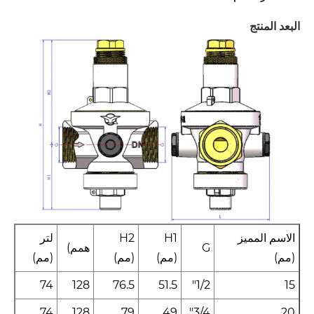
البعد المنتج
الاسم المميز
H1
H2
لتر
G
همم)
(مم)
(مم)
(مم)
(مم)
74
128
76.5
51.5
1/2"
15
74
128
79
49
3/4"
20